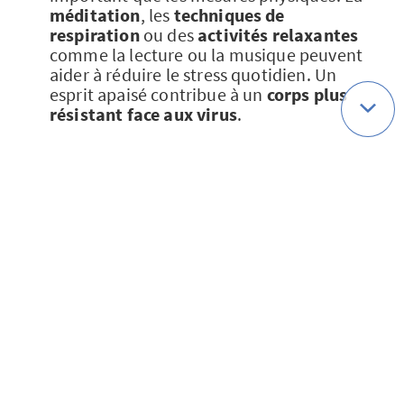
méditation
, les
techniques de
respiration
ou des
activités relaxantes
comme la lecture ou la musique peuvent
aider à réduire le stress quotidien. Un
esprit apaisé contribue à un
corps plus
résistant face aux virus
.
>> Pour aller plus loin, consultez notre
article sur la bibliothérapie
Afin d’affronter sereinement l’automne
et ses virus, quelques gestes simples
peuvent faire toute la différence. En
intégrant ces conseils à votre quotidien,
vous vous offrez la meilleure chance de
rester en bonne santé cette saison. Alors,
prêts à agir ?