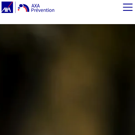
EN BREF
Pourquoi les virus se propagent facilement en automne
?
Les virus les plus contagieux en automne
Lutter contre les virus de l’automne : les bonnes
habitudes