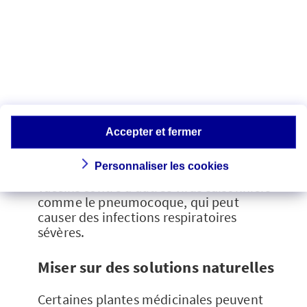
La
vaccination contre la grippe est
fortement recommandée
à l’automne,
surtout pour les personnes à risque
(personnes âgées, femmes enceintes,
individus atteints de maladies
chroniques.)
Si elle ne protège pas totalement contre
Accepter et fermer
le virus, elle
réduit les risques de
complications graves
, notamment chez
Personnaliser les cookies
les plus fragiles. Il existe également des
vaccins contre d’autres virus saisonniers
comme le pneumocoque, qui peut
causer des infections respiratoires
sévères.
Miser sur des solutions naturelles
Certaines plantes médicinales peuvent