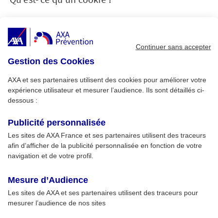
Un cookie est un petit fichier texte au format
alphanumérique déposé sur le disque dur de
l’internaute par le serveur du site visité ou par
Continuer sans accepter
un serveur tiers (régie publicitaire, service de
Gestion des Cookies
web analytique, etc…) La définition plus
complète d’un cookie donnée par la CNIL est
AXA et ses partenaires utilisent des cookies pour améliorer votre
la suivante : « Le cookie est une suite
expérience utilisateur et mesurer l’audience. Ils sont détaillés ci-
d’informations, généralement de petite taille
dessous :
et identifié par un nom, qui peut être transmis
à votre navigateur par un site web sur lequel
Publicité personnalisée
vous vous connecterez. Votre navigateur web
Les sites de AXA France et ses partenaires utilisent des traceurs
le conservera pendant une certaine durée, et
afin d’afficher de la publicité personnalisée en fonction de votre
le renverra au serveur web chaque fois que
navigation et de votre profil.
vous vous y reconnecterez ».
Mesure d’Audience
Les sites de AXA et ses partenaires utilisent des traceurs pour
Quels types de cookies
mesurer l’audience de nos sites