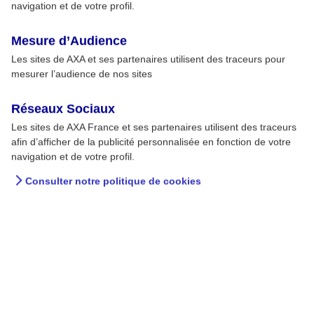
navigation et de votre profil.
Feux de forêt : comment réagir, comment
3
Mesure d’Audience
s’en prémunir ?
Les sites de AXA et ses partenaires utilisent des traceurs pour
mesurer l’audience de nos sites
Réseaux Sociaux
Les sites de AXA France et ses partenaires utilisent des traceurs
afin d’afficher de la publicité personnalisée en fonction de votre
Nos guides de prévention
navigation et de votre profil.
Consulter notre politique de cookies
Découvrez nos guides
Derniers articles