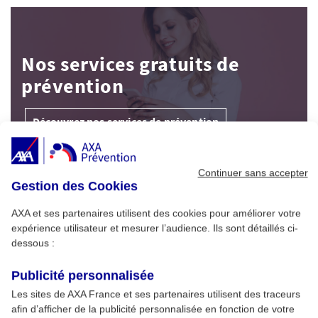
Nos services gratuits de
prévention
Découvrez nos services de prévention
Continuer sans accepter
À Découvrir
Gestion des Cookies
AXA et ses partenaires utilisent des cookies pour améliorer votre
Premiers secours psychologiques post-
1
expérience utilisateur et mesurer l’audience. Ils sont détaillés ci-
évènement climatique : kesa...
dessous :
Publicité personnalisée
Adapter son jardin à la sécheresse -
2
Les sites de AXA France et ses partenaires utilisent des traceurs
Conseils pratiques
afin d’afficher de la publicité personnalisée en fonction de votre