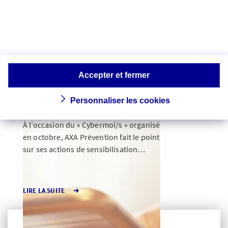
SUR INTERNET - AXA
09 oct.
PRÉVENTION
2025
Accepter et fermer
Cybermoi/s 2025 :
AXA Prevention
Personnaliser les cookies
s’engage
À l’occasion du « Cybermoi/s » organisé
en octobre, AXA Prévention fait le point
sur ses actions de sensibilisation
auprès du grand public et des TPE-
PME.
LIRE LA SUITE
...
1
6
Page suivante