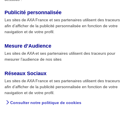
Publicité personnalisée
Les sites de AXA France et ses partenaires utilisent des traceurs
SUR INTERNET - AXA
10 juin
afin d’afficher de la publicité personnalisée en fonction de votre
PRÉVENTION
2026
navigation et de votre profil.
Cybermalveillance
Mesure d’Audience
2025 : tendances
Les sites de AXA et ses partenaires utilisent des traceurs pour
des risques
mesurer l’audience de nos sites
Parce qu’elles sont en augmentation
constante, les cyberattaques font
numériques et
Réseaux Sociaux
désormais partie des préoccupations
prévention
Les sites de AXA France et ses partenaires utilisent des traceurs
courantes des Français. Violation de
afin d’afficher de la publicité personnalisée en fonction de votre
données personnelles, hameçonnage,
navigation et de votre profil.
piratage de compte,
LIRE LA SUITE
Consulter notre politique de cookies
cyberharcèlement… la liste est longue,
et les bons réflexes à adopter face à
elles sont encore souvent méconnus.