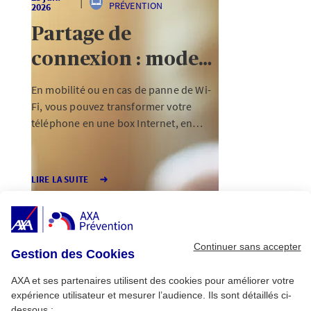
PRÉVENTION
2026
Partage de
connexion : mode
d’emploi
En mobilité ou en cas de panne de Wi-
Fi, vous pouvez transformer votre
téléphone en une box Internet, en
quelques secondes, via le partage de
connexion. Mais comment cela
fonctionne ? Et quels sont les risques
LIRE LA SUITE
associés à cet usage ?
Continuer sans accepter
Gestion des Cookies
AXA et ses partenaires utilisent des cookies pour améliorer votre
expérience utilisateur et mesurer l’audience. Ils sont détaillés ci-
dessous :