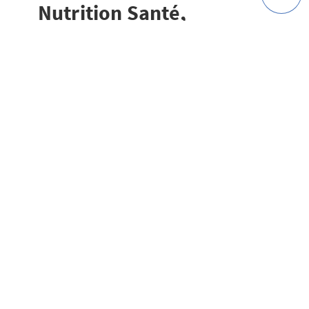
Nutrition Santé,
https://www.mangerboug
er.fr/
[3] Pourquoi Bouger ?
https://www.mangerboug
er.fr/Bouger-
plus/Pourquoi-bouger
[4] Etude STIF et INSERM, 2016,
https://presse.inserm.fr/franciliens-
transports-en-commun-champions-de-
lactivite-physique-au-quotidien/25105/
[5] Gouvernement, présentation du Plan