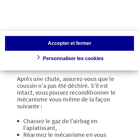
déclencher le dispositif, il faut poser
ses mains sur le guidon et régler la
sangle au plus court avant de la
connecter au point de fixation.
Répétez l’opération à chaque fois que
vous montez sur votre moto et veillez
bien à vous détacher avant de
Accepter et fermer
descendre !
Personnaliser les cookies
Le mécanisme de recharge
Après une chute, assurez-vous que le
coussin n’a pas été déchiré. S’il est
intact, vous pouvez reconditionner le
mécanisme vous-même de la façon
suivante :
Chassez le gaz de l’airbag en
l’aplatissant,
Réarmez le mécanisme en vous