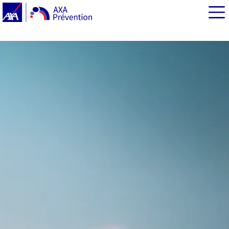
EN BREF
Pourquoi porter un gilet airbag à moto ou à scooter ?
Le gilet airbag, une armure pour protéger les zones
vitales
Trois types de gilets airbag au choix
Utiliser un airbag filaire : mode d’emploi