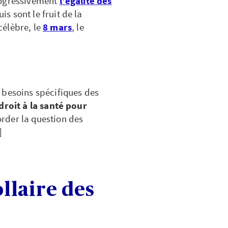
rogressivement
l'égalité des
uis sont le fruit de la
célèbre, le
8 mars
, le
s besoins spécifiques des
droit à la santé pour
rder la question des
]
ollaire des