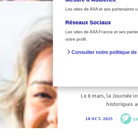
Les sites de AXA et ses partenaires u
Réseaux Sociaux
Les sites de AXA France et ses partena
>
Accueil
Santé & bien-
votre profil.
Consulter notre politique de
8 mars 
Le 8 mars, la Journée in
historiques a
|
SA
14 OCT. 2025