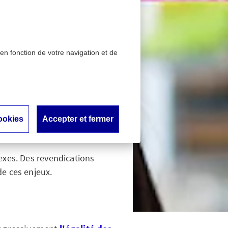
 en fonction de votre navigation et de
et les droits des femmes
santé et
s
ookies
Accepter et fermer
sexes. Des revendications
de ces enjeux.