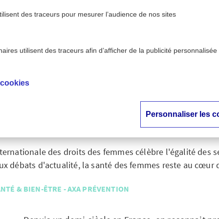
tilisent des traceurs pour mesurer l’audience de nos sites
ires utilisent des traceurs afin d’afficher de la publicité personnalisée
>
être - AXA Prévention
8 mars : pleins feux sur la santé 
 cookies
: pleins feux sur la 
les droits des femme
Personnaliser les c
ternationale des droits des femmes célèbre l'égalité des 
ux débats d'actualité, la santé des femmes reste au cœur 
NTÉ & BIEN-ÊTRE - AXA PRÉVENTION