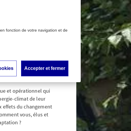
 en fonction de votre navigation et de
ctif adaptation
tique :
ookies
Accepter et fermer
ique et opérationnel qui
nergie-climat de leur
aux effets du changement
 comment vous, élus et
aptation ?