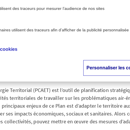
tilisent des traceurs pour mesurer l’audience de nos sites
ires utilisent des traceurs afin d’afficher de la publicité personnalisée
>
 AXA Prévention
PCAET et changement climatique : obje
 cookies
et changement clima
objectif adaptation
Personnaliser les c
gie Territorial (PCAET) est l’outil de planification stratég
ités territoriales de travailler sur les problématiques air-é
ois principaux enjeux de ce Plan est d’adapter le territoire 
ter ses impacts économiques, sociaux et sanitaires. Alors
s collectivités, pouvez mettre en œuvre des mesures d’ad