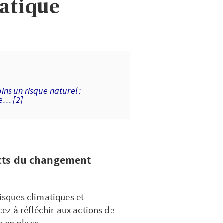
atique
ns un risque naturel :
se… [2]
acts du changement
risques climatiques et
z à réfléchir aux actions de
e en place.