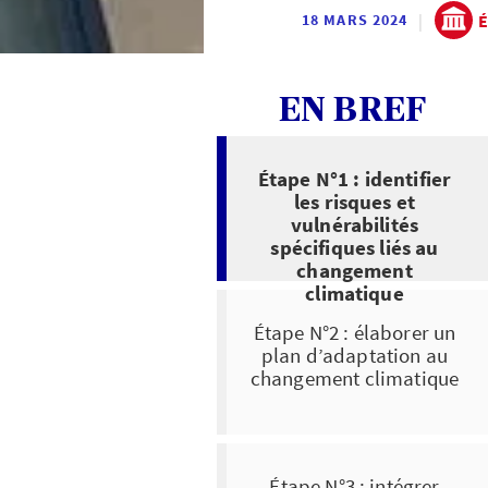
|
É
18 MARS 2024
EN BREF
Étape N°1 : identifier
les risques et
vulnérabilités
spécifiques liés au
changement
climatique
Étape N°2 : élaborer un
plan d’adaptation au
changement climatique
Étape N°3 : intégrer