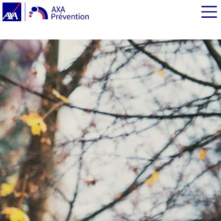
EN BREF
Le vélo à assistance électrique en 3 infos clés
Vélo à assistance électrique : un équipement qui permet
une pratique sportive
Le vélo électrique : une activité physique accessible à
tous
Pratique du VAE : des bénéfices cognitifs et mentaux