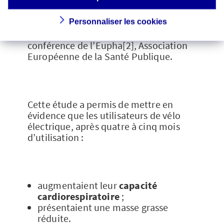
universitaire de l’université Clermont-
Auvergne, et l’
Observatoire national de
l’activité physique et de la sédentarité
Personnaliser les cookies
(Onaps), ont été présentés lors d’une
conférence de l’Eupha[2], Association
Européenne de la Santé Publique.
Cette étude a permis de mettre en
évidence que les utilisateurs de vélo
électrique, après quatre à cinq mois
d’utilisation :
augmentaient leur
capacité
cardiorespiratoire
;
présentaient une masse grasse
réduite.