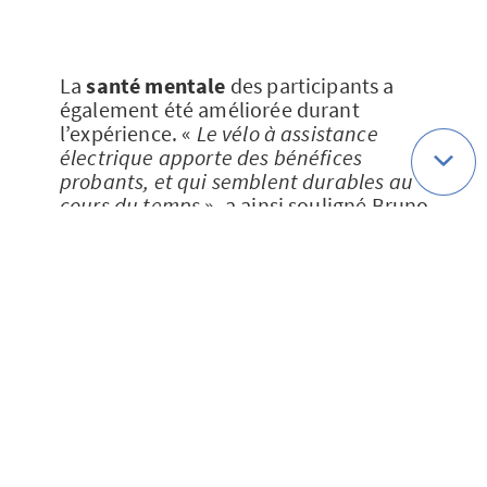
La
santé mentale
des participants a
également été améliorée durant
l’expérience. «
Le vélo à assistance
électrique apporte des bénéfices
probants, et qui semblent durables au
cours du temps
», a ainsi souligné Bruno
Chabanas. Et si c’était le moment de
vous équiper ?
Plusieurs
initiatives régionales
peuvent
vous aider financièrement à acquérir un
VAE : n’hésitez pas à vous renseigner
auprès de vos instances locales, pour
facilement vous mettre en selle !