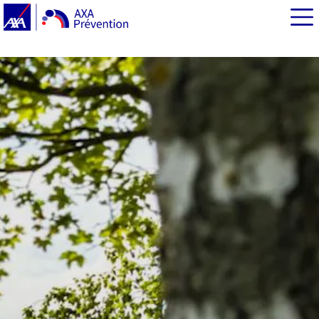
EN BREF
Les énergies renouvelables : une composante
indispensable d’un mix énergétique décarboné
La loi d’Accélération de la Production d’Énergie
Renouvelable
La planification du développement des énergies
renouvelables terrestres
Les outils d’aide à la planification du développement
des énergies renouvelables terrestres
Source