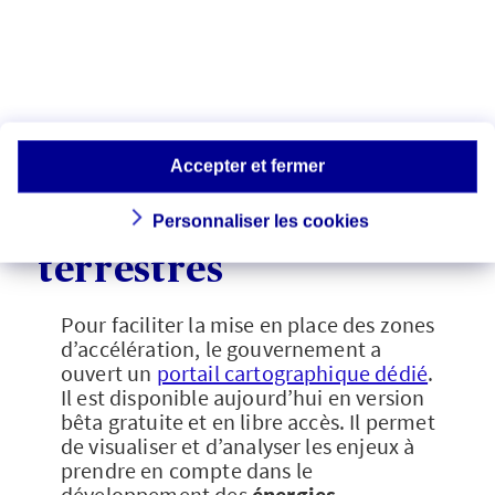
Les outils d’aide à la
planification du
développement des
Accepter et fermer
énergies
Personnaliser les cookies
renouvelables
terrestres
Pour faciliter la mise en place des zones
d’accélération, le gouvernement a
ouvert un
portail cartographique dédié
.
Il est disponible aujourd’hui en version
bêta gratuite et en libre accès. Il permet
de visualiser et d’analyser les enjeux à
prendre en compte dans le
développement des
énergies