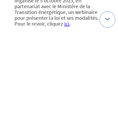
organisé le 5 octobre 2023, en
partenariat avec le Ministère de la
Transition énergétique, un webinaire
pour présenter la loi et ses modalités.
Pour le revoir, cliquez
ici
.
un
espace d’entraide
regroupe les
utilisateurs du portail, formant ainsi
une communauté où chaque élu peut
partager ses doutes et ses
questionnements ;
les fiches de synthèse de l’ADEME sur
les différents types
d’énergies
renouvelables
qui permettent de
donner des ordres de grandeur pour
les ratios puissance / surface, mais
aussi des pistes pour la répartition des
objectifs au sein du territoire (du
département à la commune) ;
le
bilan Enedis par territoire
.