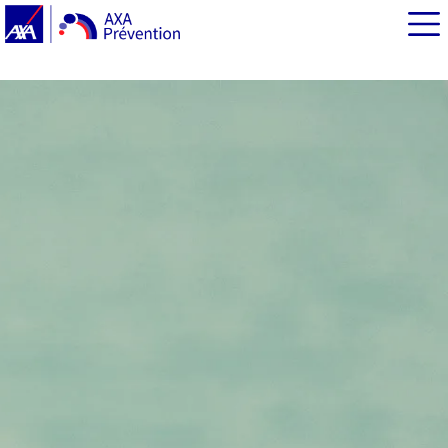
EN BREF
Comment choisir un animal de compagnie pour son
enfant ?
Prévenir les griffures et les morsures chez les enfants
Ce qu'il faut retenir :