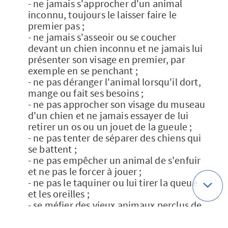
- ne jamais s'approcher d'un animal
inconnu, toujours le laisser faire le
premier pas ;
- ne jamais s'asseoir ou se coucher
devant un chien inconnu et ne jamais lui
présenter son visage en premier, par
exemple en se penchant ;
- ne pas déranger l'animal lorsqu'il dort,
mange ou fait ses besoins ;
- ne pas approcher son visage du museau
d'un chien et ne jamais essayer de lui
retirer un os ou un jouet de la gueule ;
- ne pas tenter de séparer des chiens qui
se battent ;
- ne pas empêcher un animal de s'enfuir
et ne pas le forcer à jouer ;
- ne pas le taquiner ou lui tirer la queue
et les oreilles ;
- se méfier des vieux animaux perclus de
rhumatismes, chez qui un geste anodin
peut provoquer une vive douleur ;