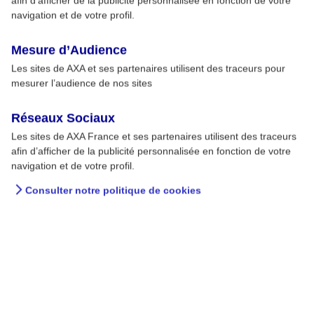
afin d’afficher de la publicité personnalisée en fonction de votre
navigation et de votre profil.
Mesure d’Audience
Les sites de AXA et ses partenaires utilisent des traceurs pour
mesurer l’audience de nos sites
Infographie : les 15-17 ans
Réseaux Sociaux
Les sites de AXA France et ses partenaires utilisent des traceurs
dépendants des écrans
afin d’afficher de la publicité personnalisée en fonction de votre
navigation et de votre profil.
Si le smartphone « connecte » les individus entre
Consulter notre politique de cookies
eux, il peut également être facteur d’isolement
et de souffrance psychologique. Les applications
et réseaux sociaux auxquels il donne accès ont
tendance à rendre ses utilisateurs accros.
19 OCT. 2019