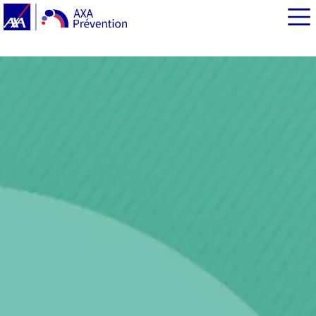
EN BREF
Des conseils plutôt que des règles
Ne plus avoir peur des féculents
Se méfier des produits sucrés
Les priorités nutritionnelles des Français
Qu'est-ce que l'assiette alimentaire symbolique ?