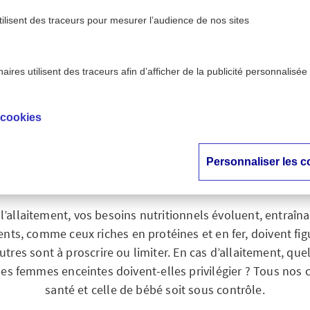
tilisent des traceurs pour mesurer l’audience de nos sites
ires utilisent des traceurs afin d’afficher de la publicité personnalisée
allaitement : quelle alimentation privilégier ?
 cookies
sse et allaitement :
mentation privilégi
Personnaliser les c
 l’allaitement, vos besoins nutritionnels évoluent, entraî
ents, comme ceux riches en protéines et en fer, doivent fi
autres sont à proscrire ou limiter. En cas d’allaitement, que
les femmes enceintes doivent-elles privilégier ? Tous nos 
santé et celle de bébé soit sous contrôle.