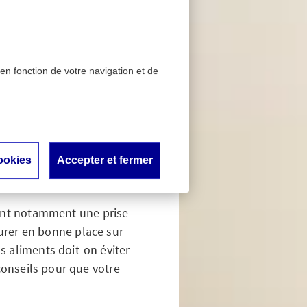
 en fonction de votre navigation et de
 quelle
er ?
ookies
Accepter et fermer
nant notamment une prise
gurer en bonne place sur
ls aliments doit-on éviter
conseils pour que votre