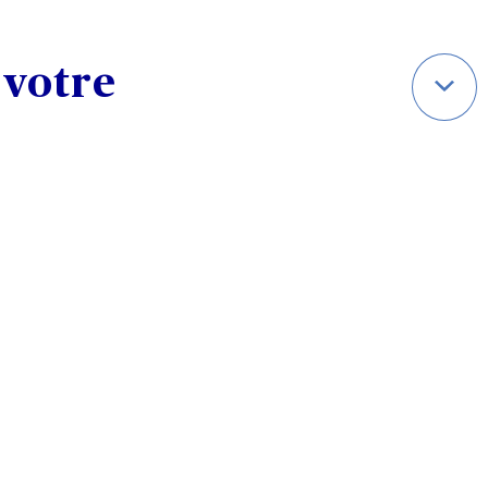
 votre
nseur, les escaliers ou les
iculière pour
prévenir toute
!
cile ne sont pas encombrées,
glissants ou de zones
lques marches, de rampe ou
 et sur toute la longueur.
ns les escaliers, pour