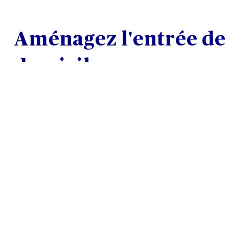
Aménagez l'entrée de
domicile
Lorsque l’on vit dans un immeuble, l'entrée, l'asce
couloirs doivent faire l'objet d'une attention part
chute
. Et ce, au même titre que dans une maison 
- Assurez-vous que les voies d'accès à votre domi
qu'il ne s'y trouve pas de tapis ou de paillassons 
d'ombre.
- Équipez également les escaliers, même de que
de main courante, si possible à droite et à gauche,
- Installez un éclairage suffisant aux abords et da
qu’aucune zone ne reste dans l’obscurité.