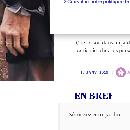
Consulter notre politique de
Evite
amé
Que ce soit dans un jar
particulier chez les per
|
A
17 JANV. 2019
EN BREF
Sécurisez votre jardin