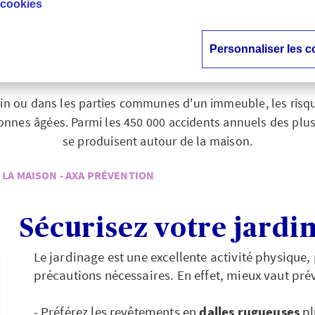
 cookies
r les chutes des seni
nageant les extéri
Personnaliser les c
din ou dans les parties communes d'un immeuble, les risqu
sonnes âgées. Parmi les 450 000 accidents annuels des plu
se produisent autour de la maison.
 LA MAISON - AXA PRÉVENTION
Sécurisez votre jardi
Le jardinage est une excellente activité physique,
précautions nécessaires. En effet, mieux vaut pré
- Préférez les revêtements en
dalles rugueuses
pl