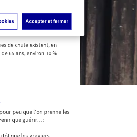
ors en
eurs
ookies
Accepter et fermer
es de chute existent, en
s de 65 ans, environ 10 %
n
 pour peu que l'on prenne les
venir que guérir…:
utôt que les graviers