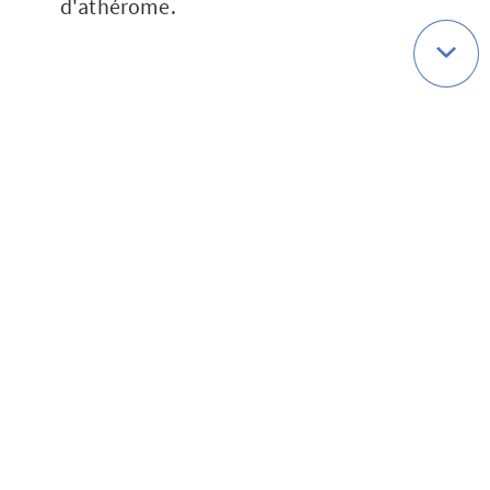
d'athérome.
Une prévention
reposant sur une
bonne hygiène de vie
Prévenir l'angor, les infarctus et
l'athérosclérose consiste à
éviter l'excès
de cholestérol
dans le sang. Cela
suppose :
- la mise en place d’un programme
d'exercices physiques, supervisé par un
médecin ;
- l'abandon de la cigarette ;
- l’adoption d'une alimentation