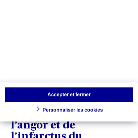
Toutefois, dans près de 20 % des cas, il se
déclenche sans douleur (en particulier
chez les personnes diabétiques). Par
ailleurs, il peut donner lieu à d'autres
symptômes, par exemple :
- une anxiété,
- des troubles temporaires de la vision,
- un essoufflement,
- des vertiges,
- des nausées et vomissements,
- de la transpiration.
Accepter et fermer
Personnaliser les cookies
Le diagnostic de
l’angor et de
l’infarctus du