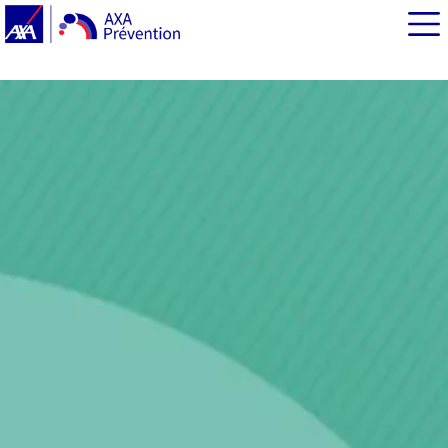
EN BREF
Points-clés
Angine de poitrine et infarctus : définition et causes
Des symptômes communs aux deux maladies
Le diagnostic de l’angor et de l’infarctus du myocarde
Une prévention reposant sur une bonne hygiène de vie