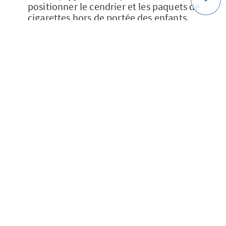
positionner le cendrier et les paquets de
cigarettes hors de portée des enfants.
L’
ingestion d’un mégot
est plus
fréquente qu’on ne le pense et peut avoir
des conséquences graves en fonction de
la quantité de tabac ingérée [5].
Vos enfants chahutent autour de la table
de l’apéritif ? Regroupez les verres au
milieu pour éviter la casse et les débris
coupants sur le sol.
Sources