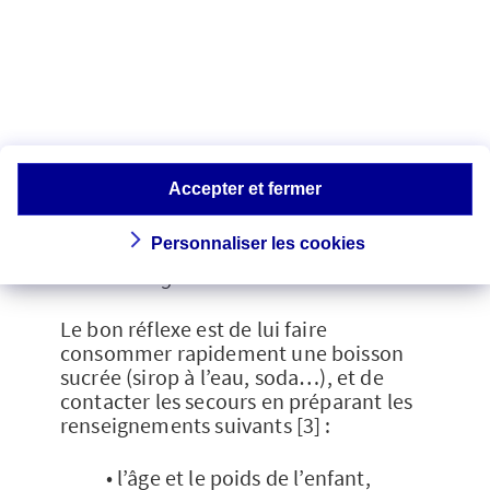
L’ingestion d’alcool par un enfant peut
entraîner de graves répercussions,
comme une
hypoglycémie
ou une
crise
d’épilepsie
[4].
Accepter et fermer
Personnaliser les cookies
Concrètement, comment réagir si un
enfant a ingéré de l’alcool ?
Le bon réflexe est de lui faire
consommer rapidement une boisson
sucrée (sirop à l’eau, soda…), et de
contacter les secours en préparant les
renseignements suivants [3] :
• l’âge et le poids de l’enfant,