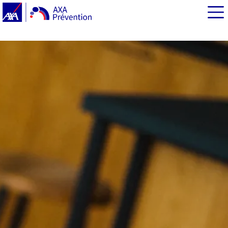
EN BREF
Les écrans et les tensions qu’ils suscitent dans la
famille :
Pourquoi utiliser la nouvelle application FamiNum ?
FamiNum, un coaching digital en 5 étapes pour un
meilleur usage du numérique
Les solutions FamiNum pour minimiser les risques
numériques
Des cartes « bonne pratique » personnalisables
Des conseils pour mettre œuvre ces bonnes pratiques à
la maison