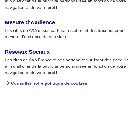
afin d’afficher de la publicité personnalisée en fonction de votre
navigation et de votre profil.
Mesure d’Audience
Les sites de AXA et ses partenaires utilisent des traceurs pour
mesurer l’audience de nos sites
Réseaux Sociaux
L’aquabiking : une activité à
Les sites de AXA France et ses partenaires utilisent des traceurs
tester
afin d’afficher de la publicité personnalisée en fonction de votre
navigation et de votre profil.
Faire du vélo dans l’eau ? C’est possible, et c’est
Consulter notre politique de cookies
tendance ! Devant l’engouement suscité par
cette nouvelle activité, les clubs de remise en
forme et les piscines municipales s’équipent à
vitesse grand V.
15 DÉC. 2014