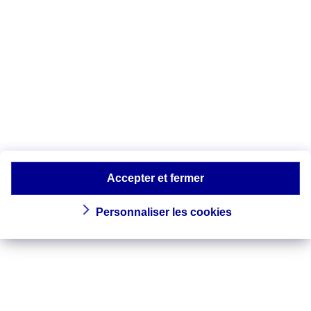
est efficace.
Séances en groupes ou en solo ? À vous
de choisir !
À plusieurs, l’ambiance est motivante…
avec un coach perso, vous suivrez un
entrainement sur mesure.
Plus d’infos ? Renseignez-vous auprès de
votre municipalité, pour savoir si les
piscines de votre ville sont déjà
équipées.
Accepter et fermer
Personnaliser les cookies