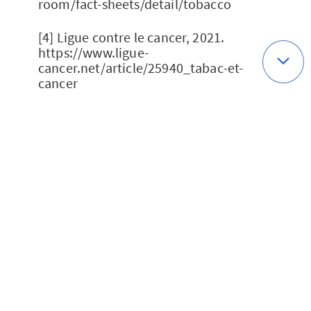
room/fact-sheets/detail/tobacco
[4] Ligue contre le cancer, 2021.
https://www.ligue-
cancer.net/article/25940_tabac-et-
cancer
[5] Santé Publique France, 16 septembre
2020.
https://psite.santepubliquefrance.fr/con
tent/download/389180/3254457
[6] Observatoire français des drogues et
des toxicomanies, 8 avril 2021.
https://www.ofdt.fr/BDD/publications/do
cs/epcxja2b4.pdf
[7] Santé Publique France, 4 octobre
2021,
https://www.santepubliquefrance.fr/con