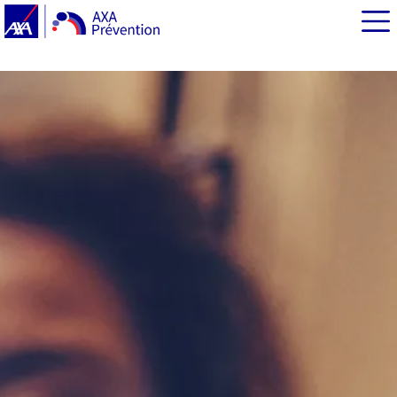
EN BREF
900 000 inscrits pour arrêter de fumer !
Le tabac, un enjeu de santé publique en France et dans
le monde
Arrêter de fumer : le défi des fumeurs et des fumeuses
Le défi du sevrage : se faire accompagner à l'arrêt du
tabac
#MoisSansTabac : 40 jours pour arrêter de fumer en
novembre
Arrêt du tabac : des bienfaits immédiats sur la santé