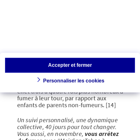
Au bout de quatre semaines, la peau
retrouve son éclat. Après trois mois, on
respire mieux. À un an, le risque de
développer une maladie du cœur se
réduit et au bout de 10 ans, c'est le
risque d'un cancer du poumon qui
diminue. [13]
Accepter et fermer
Arrêter de fumer permet aussi de
protéger la santé des générations à
Personnaliser les cookies
venir
! Les enfants de fumeurs sont en
effet trois à quatre fois plus nombreux à
fumer à leur tour, par rapport aux
enfants de parents non-fumeurs. [14]
Un suivi personnalisé, une dynamique
collective, 40 jours pour tout changer.
Vous aussi, en novembre,
vous arrêtez