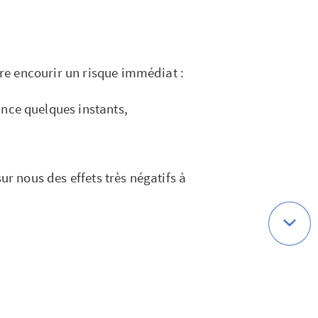
e encourir un risque immédiat :
ance quelques instants,
ur nous des effets très négatifs à
 l’Assurance Maladie…
, nous préférons les ignorer et