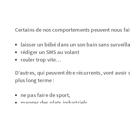
Certains de nos comportements peuvent nous fair
laisser un bébé dans un son bain sans surveill
rédiger un SMS au volant
rouler trop vite…
D’autres, qui peuvent être récurrents, vont avoir s
plus long terme :
ne pas faire de sport,
manger des plats industriels
ne pas faire les dépistages recommandés par
Leurs conséquences étant différées dans le temps