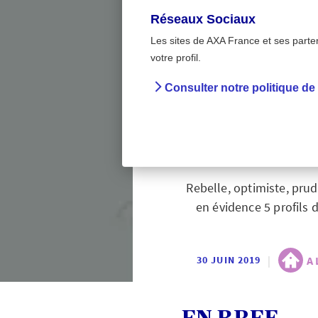
Réseaux Sociaux
Les sites de AXA France et ses partena
>
Accueil
A la maison -
votre profil.
Consulter notre politique de
Cons
att
Rebelle, optimiste, prud
en évidence 5 profils d
|
A 
30 JUIN 2019