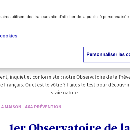
ires utilisent des traceurs afin d’afficher de la publicité personnalisée
>
 AXA Prévention
Consciencia : quelle est votre attitude 
 cookies
ciencia : quelle est 
itude face aux risqu
Personnaliser les c
ent, inquiet et conformiste : notre Observatoire de la Pré
e Français. Quel est le vôtre ? Faites le test pour découvri
vraie nature.
LA MAISON - AXA PRÉVENTION
1er Observatoire de l