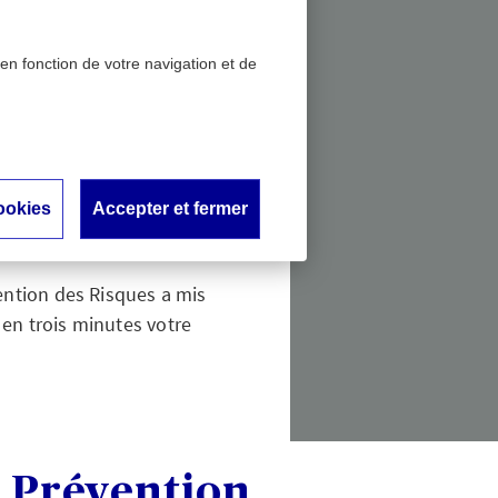
 en fonction de votre navigation et de
face aux risques ?
votre
es ?
ookies
Accepter et fermer
vention des Risques a mis
r en trois minutes votre
a Prévention