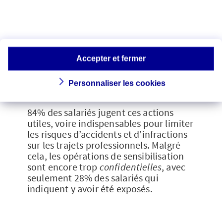
• 15% veulent assister à des
conférences ;
• 13% souhaitent un entretien
Accepter et fermer
individuel.
Personnaliser les cookies
84% des salariés jugent ces actions
utiles, voire indispensables pour limiter
les risques d’accidents et d’infractions
sur les trajets professionnels. Malgré
cela, les opérations de sensibilisation
sont encore trop
confidentielles
, avec
seulement 28% des salariés qui
indiquent y avoir été exposés.