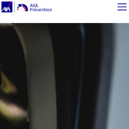
EN BREF
Le saviez-vous ?
Sécurité routière en entreprise : les mauvais
comportements de nouveau en hausse
Prévention : une demande de plus en plus forte des
salariés
AXA Prévention propose des outils pour sécuriser les
trajets professionnels