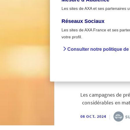
Les sites de AXA et ses partenaires u
Réseaux Sociaux
Les sites de AXA France et ses partena
Sur la ro
>
votre profil.
Accueil
Préve
Consulter notre politique de
20 ans 
récept
Les campagnes de prév
considérables en mati
|
SU
08 OCT. 2024