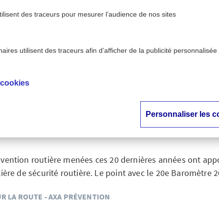
tilisent des traceurs pour mesurer l’audience de nos sites
ires utilisent des traceurs afin d’afficher de la publicité personnalisée
ute - AXA
20 ans du baromètre : Les Français réc
>
ntion
routière
 cookies
du baromètre : Les 
Personnaliser les c
ifs à la prévention r
ention routière menées ces 20 dernières années ont app
ère de sécurité routière. Le point avec le 20e Baromètre 
R LA ROUTE - AXA PRÉVENTION