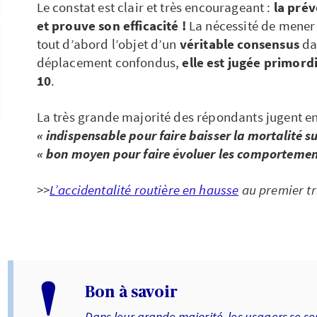
Le constat est clair et très encourageant :
la prév
et prouve son efficacité !
La nécessité de mener 
tout d’abord l’objet d’un
véritable consensus
da
déplacement confondus,
elle est jugée primord
10
.
La très grande majorité des répondants jugent en
« indispensable pour faire baisser la mortalité su
« bon moyen pour faire évoluer les comportement
>>
L’accidentalité routière en hausse
au premier tr
!
Bon à savoir
Dans leur grande majorité, les usagers se s