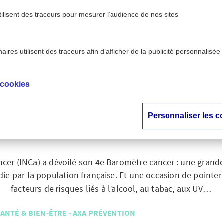
tilisent des traceurs pour mesurer l’audience de nos sites
ires utilisent des traceurs afin d’afficher de la publicité personnalisée
ien-être - AXA
Cancer : focus sur les facteurs d
>
vention
Baromètre canc
 cookies
 : focus sur les fact
Personnaliser les c
avec le 4e Baromètr
ancer (INCa) a dévoilé son 4e Baromètre cancer : une grand
die par la population française. Et une occasion de pointer
facteurs de risques liés à l’alcool, au tabac, aux UV…
SANTÉ & BIEN-ÊTRE - AXA PRÉVENTION