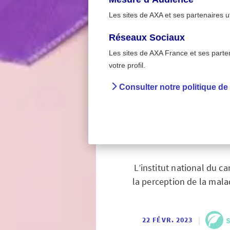
Les sites de AXA et ses partenaires u
Réseaux Sociaux
Les sites de AXA France et ses partena
Santé & b
>
votre profil.
Accueil
Pré
Consulter notre politique de
Cancer
risque 
L’institut national du c
la perception de la mala
|
22 FÉVR. 2023