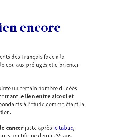
lien encore
ents des Français face à la
e cou aux préjugés et d’orienter
pointe un certain nombre d’idées
ncernant
le lien entre alcool et
répondants à l’étude comme étant la
tion.
 de cancer
juste après
le tabac
,
lan scientifique depuis 35 ans.