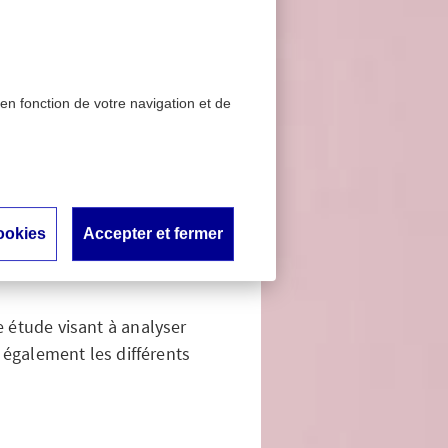
 en fonction de votre navigation et de
e risque avec le 4e
er
eurs de
ookies
Accepter et fermer
e cancer
e étude visant à analyser
 également les différents