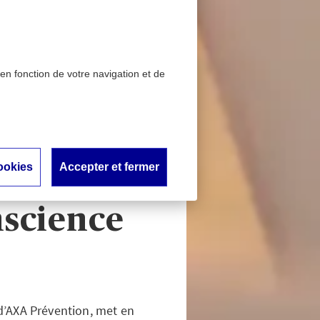
 en fonction de votre navigation et de
 la route : un mix de
 écologique
tement
ookies
Accepter et fermer
un mix de
nscience
 d’AXA Prévention, met en