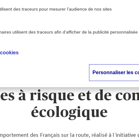
tilisent des traceurs pour mesurer l’audience de nos sites
ires utilisent des traceurs afin d’afficher de la publicité personnalisée
- AXA
18e baromètre du comportement des Français sur
>
n
conduites à risque et de conscience
 cookies
aromètre du compor
Personnaliser les c
çais sur la route : 
es à risque et de co
écologique
ortement des Français sur la route, réalisé à l’initiative