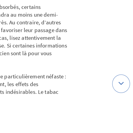
absorbés, certains
endra au moins une demi-
ès. Au contraire, d’autres
 favoriser leur passage dans
cas, lisez attentivement la
e. Si certaines informations
ien sont là pour vous
 particulièrement néfaste :
t, les effets des
ts indésirables. Le tabac
traitements. Renseignez-vous
.
es. Lorsque des symptômes
 ou après la prise d’un