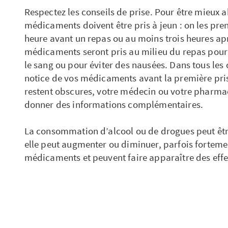
Respectez les conseils de prise. Pour être mieux 
médicaments doivent être pris à jeun : on les pr
heure avant un repas ou au moins trois heures apr
médicaments seront pris au milieu du repas pour
le sang ou pour éviter des nausées. Dans tous les 
notice de vos médicaments avant la première pris
restent obscures, votre médecin ou votre pharmac
donner des informations complémentaires.
La consommation d’alcool ou de drogues peut être
elle peut augmenter ou diminuer, parfois fortemen
médicaments et peuvent faire apparaître des effe
peut également modifier l’efficacité de certains 
auprès de votre médecin ou de votre pharmacien
Ne négligez pas l’apparition d’effets indésirabl
inhabituels, même mineurs, apparaissent pendant