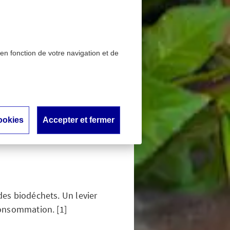
 en fonction de votre navigation et de
pour les collectivités
lles
ookies
Accepter et fermer
tivités
 des biodéchets. Un levier
 consommation. [1]