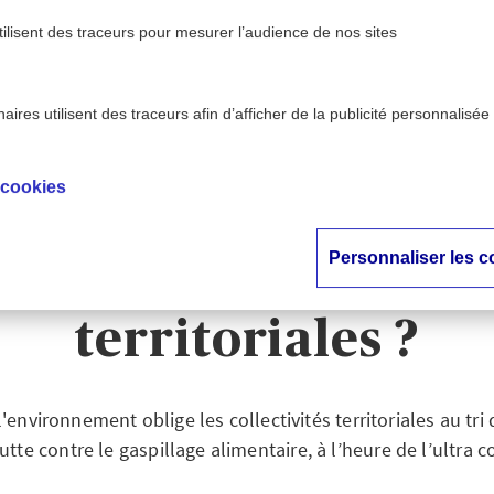
tilisent des traceurs pour mesurer l’audience de nos sites
ires utilisent des traceurs afin d’afficher de la publicité personnalisée
ux - AXA
Tri des biodéchets : quelles obligations 
>
ntion
territoriales ?
 cookies
 des biodéchets : que
Personnaliser les c
tions pour les collec
territoriales ?
'environnement oblige les collectivités territoriales au tri
utte contre le gaspillage alimentaire, à l’heure de l’ultra