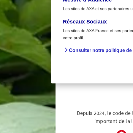
Les sites de AXA et ses partenaires u
Réseaux Sociaux
Les sites de AXA France et ses partena
Élus loca
>
votre profil.
Accueil
Préve
Consulter notre politique de
Tri
obliga
Depuis 2024, le code de l
important de la l