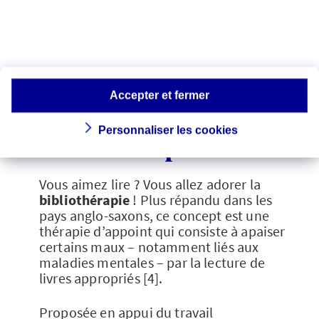
épanouissement pendant la période
hivernale.
Bien-être :
Accepter et fermer
connaissez-vous la
Personnaliser les cookies
Bibliothérapie ?
Vous aimez lire ? Vous allez adorer la
bibliothérapie
! Plus répandu dans les
pays anglo-saxons, ce concept est une
thérapie d’appoint qui consiste à apaiser
certains maux – notamment liés aux
maladies mentales – par la lecture de
livres appropriés [4].
Proposée en appui du travail