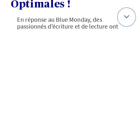
Optimales !
En réponse au Blue Monday, des
passionnés d’écriture et de lecture ont
créé les
Optimales de Livron
: le premier
salon du livre optimiste de France. La
première édition a lieu les
14 et 15
janvier 2023
à Livron
, dans la Drôme
(26).
Au programme :
des rencontres et des
contenus inspirants, motivants et
positifs, ainsi que des ateliers bien-être
et d’écriture, des contes et des chasses
aux trésors pour les enfants.
[1] Données Google Trends