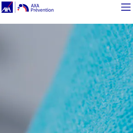
EN BREF
Quelques chiffres
À l’origine du Blue Monday, une campagne publicitaire
et une formule « mathématique »
Blue Monday, « coups de déprime » saisonniers et
manque de luminosité
Épisode dépressif : de quoi parle-t-on ?
Prendre le contrepied du jour le plus déprimant de
l’année !
Activité physique et déconnexion : 2 alliés face au Blue
Monday
Bien-être : connaissez-vous la Bibliothérapie ?
Contre la déprime, rendez-vous aux Optimales !