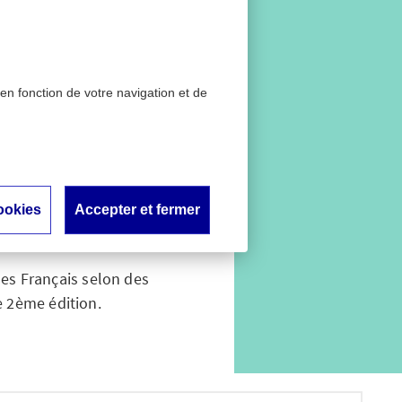
 en fonction de votre navigation et de
 jeunes
orme !
ookies
Accepter et fermer
des Français selon des
e 2ème édition.