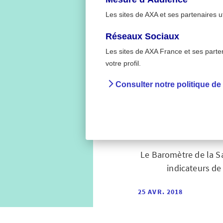
Les sites de AXA et ses partenaires u
Réseaux Sociaux
Les sites de AXA France et ses partena
>
Accueil
2ème baromètr
votre profil.
Consulter notre politique de
2ème b
ne so
Le Baromètre de la Sa
indicateurs de
25 AVR. 2018