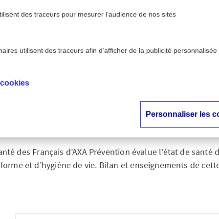
tilisent des traceurs pour mesurer l’audience de nos sites
ires utilisent des traceurs afin d’afficher de la publicité personnalisée
e santé : les jeunes ne sont pas les plus en forme !
 cookies
aromètre santé : les
nt pas les plus en f
Personnaliser les c
nté des Français d’AXA Prévention évalue l’état de santé 
 forme et d’hygiène de vie. Bilan et enseignements de cett