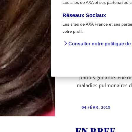
Les sites de AXA et ses partenaires u
Réseaux Sociaux
Les sites de AXA France et ses partena
>
Accueil
La bronchite 
votre profil.
Consulter notre politique de
Affection classique de l
parfois gênante. Elle d
maladies pulmonaires c
04 FÉVR. 2019
EN BREF