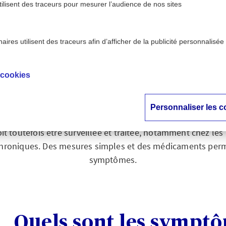
tilisent des traceurs pour mesurer l’audience de nos sites
ires utilisent des traceurs afin d’afficher de la publicité personnalisée
aiguë
 cookies
La bronchite aiguë
Personnaliser les c
'hiver, la bronchite aiguë s'avère généralement bénigne et
oit toutefois être surveillée et traitée, notamment chez le
hroniques. Des mesures simples et des médicaments perme
symptômes.
Quels sont les symptô