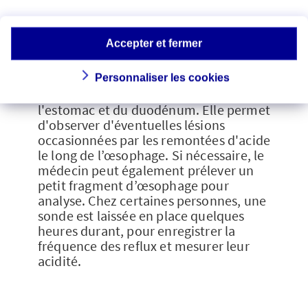
faire sous anesthésie légère. Après avoir
insensibilisé la gorge, le médecin
introduit délicatement par la bouche et
Accepter et fermer
le long de la gorge un tube très mince,
muni à son bout d'une minuscule fibre
optique permettant d'obtenir des
Personnaliser les cookies
images précises de l’œsophage, de
l'estomac et du duodénum. Elle permet
d'observer d'éventuelles lésions
occasionnées par les remontées d'acide
le long de l’œsophage. Si nécessaire, le
médecin peut également prélever un
petit fragment d’œsophage pour
analyse. Chez certaines personnes, une
sonde est laissée en place quelques
heures durant, pour enregistrer la
fréquence des reflux et mesurer leur
acidité.​