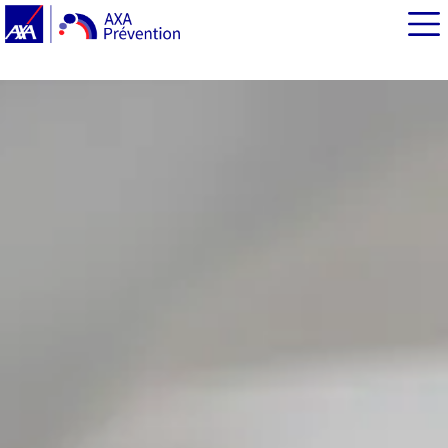
EN BREF
Points-clés
Le rôle du pancréas et les différents cancers qui
peuvent le toucher
Cancer du pancréas : fréquence, facteurs de risque et
prévention
Les symptômes de la maladie
Le diagnostic du cancer du pancréas
L’évolution de la maladie
Les différents traitements possibles
La chirurgie dans le traitement du cancer du pancréas
Chimiothérapie et radiothérapie
Cancer du pancréas : les suites du traitement