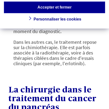
chimiothérapie et radiothérapie peut
Accepter et fermer
être administré, pour essayer de
réduire
la taille du cancer
. Cette technique
Personnaliser les cookies
permet d'opérer par la suite environ un
tiers des patients inopérables au
moment du diagnostic.
Dans les autres cas, le traitement repose
sur la chimiothérapie. Elle est parfois
associée à la radiothérapie, voire à des
thérapies ciblées dans le cadre d'essais
cliniques (par exemple, l'erlotinib).
La chirurgie dans le
traitement du cancer
du pancréas