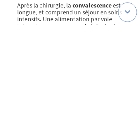
Après la chirurgie, la
convalescence
est
longue, et comprend un séjour en soins
intensifs. Une alimentation par voie
intraveineuse ou par sonde (placée dans
l'estomac) est nécessaire, ainsi qu'un
suivi nutritionnel étroit. Des
troubles
gastro-intestinaux
peuvent survenir
(problèmes de transit digestif entraînant
des vomissements, présence de matières
grasses dans les selles). Des
médicaments sont prescrits pour
corriger ces effets indésirables.
Le plus souvent, une
chimiothérapie
est
aussi administrée quatre à six semaines
après la chirurgie, suite à la cicatrisation
des organes.