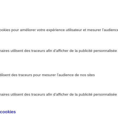
ookies pour améliorer votre expérience utilisateur et mesurer l’audience.
ires utilisent des traceurs afin d’afficher de la publicité personnalisée
tilisent des traceurs pour mesurer l’audience de nos sites
ires utilisent des traceurs afin d’afficher de la publicité personnalisée
ticule : ce qu’il faut savoir
 cookies
 du testicule : ce qu