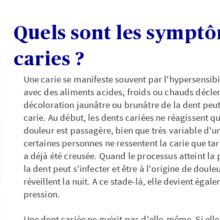
Quels sont les sympt
caries ?
Une carie se manifeste souvent par l'hypersensibil
avec des aliments acides, froids ou chauds décle
décoloration jaunâtre ou brunâtre de la dent peu
carie. Au début, les dents cariées ne réagissent qu
douleur est passagère, bien que très variable d'un 
certaines personnes ne ressentent la carie que ta
a déjà été creusée. Quand le processus atteint la 
la dent peut s'infecter et être à l'origine de doule
réveillent la nuit. A ce stade-là, elle devient égal
pression.
Une dent cariée ne guérit pas d'elle-même. Si elle