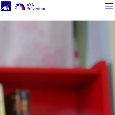
EN BREF
Le carnet de santé de votre enfant : d’abord, un outil de
mémoire
Consultations, hospitalisations, voyages : son carnet de
santé le suit partout !
Le carnet de santé de vos enfants : un outil confidentiel
à préserver des regards
Le carnet de santé : un outil de prévention que parents
et enfants doivent s’approprier