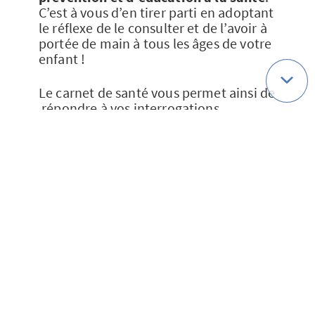
C’est à vous d’en tirer parti en adoptant
le réflexe de le consulter et de l’avoir à
portée de main à tous les âges de votre
enfant !
Le carnet de santé vous permet ainsi de
répondre à vos interrogations
concernant des sujets aussi variés que :
l’allaitement naturel ou au biberon
la diversification alimentaire
l’hygiène du bébé et de l’enfant (bain,
santé bucco-dentaire)
le sommeil, le bien-être et la sécurité
de votre enfant
les troubles sensoriels
les attitudes à adopter en cas de
fièvre, vomissement ou diarrhée.
A noter que le carnet peut bien sûr aussi