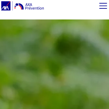
EN BREF
Vélo : le port du casque en chiffres
Porter un casque à vélo : une question de bon sens
France : de plus en plus de cyclistes
Port du casque : une obligation pour les moins de 12
ans
Comment choisir son casque de vélo ?
Vélo : rappel des équipements obligatoires
Bon à savoir