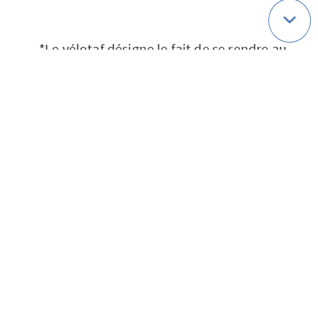
*Le vélotaf désigne le fait de se rendre au
travail à vélo.
**ONISR : Observatoire national
interministériel de la sécurité routière.
Sources
[1]
https://www.onisr.securite-
routiere.gouv.fr/etudes-et-
recherches/comportements-en-
circulation/observations/observatoire-
des-comportements