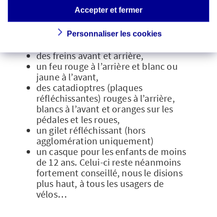
sécurité
et conformément au
Code de la
route
, certains équipements sont
Accepter et fermer
obligatoires [3], à savoir :
Personnaliser les cookies
un avertisseur sonore,
des freins avant et arrière,
un feu rouge à l’arrière et blanc ou
jaune à l’avant,
des catadioptres (plaques
réfléchissantes) rouges à l’arrière,
blancs à l’avant et oranges sur les
pédales et les roues,
un gilet réfléchissant (hors
agglomération uniquement)
un casque pour les enfants de moins
de 12 ans. Celui-ci reste néanmoins
fortement conseillé, nous le disions
plus haut, à tous les usagers de
vélos…