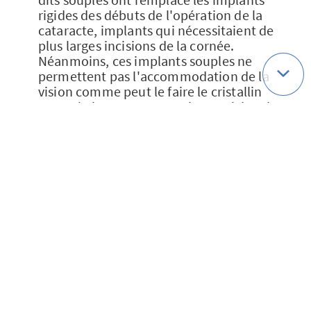
rigides des débuts de l'opération de la
cataracte, implants qui nécessitaient de
plus larges incisions de la cornée.
Néanmoins, ces implants souples ne
permettent pas l'accommodation de la
vision comme peut le faire le cristallin
naturel. Ils permettent soit une vision de
loin, soit une vision de près. Le port de
lunettes reste donc nécessaire après
l'opération pour compenser cette limite,
surtout lorsque l'implant choisi permet
plutôt une vision nette de loin.
Récemment, des implants dits
multifocaux ont été développés, qui
permettent une vision de près et de loin
sans lunettes, mais s'accompagnent
parfois de phénomènes lumineux (halo,
reflets, etc.). Dans le domaine des
implants, la recherche continue et de