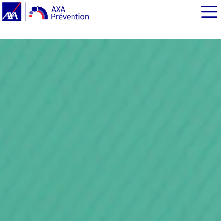
EN BREF
Les signes et les complications de la cataracte
Les causes de la cataracte
Les facteurs de risque de la cataracte
La prévention de la cataracte
Le diagnostic de la cataracte
Le traitement de la cataracte
Quand opère-t-on une cataracte ?
L'opération de la cataracte
Les différents types d'implants intra-oculaires​
Les suites de l'opération de la cataracte
Les complications de l'opération de la cataracte