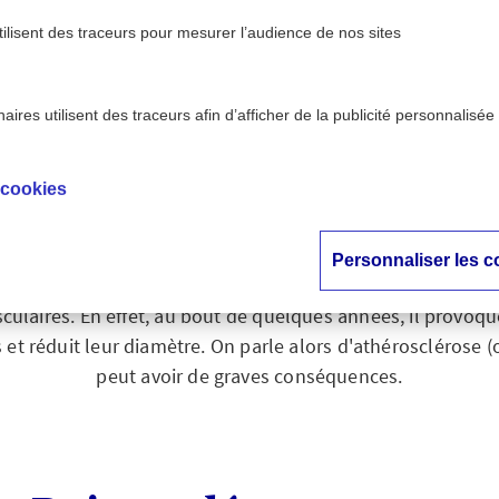
tilisent des traceurs pour mesurer l’audience de nos sites
ires utilisent des traceurs afin d’afficher de la publicité personnalisée
 taux de cholestérol
 cookies
ler son taux de chol
Personnaliser les c
 trop élevé n'est pas une maladie en soi, mais un facteur 
culaires. En effet, au bout de quelques années, il provoq
s et réduit leur diamètre. On parle alors d'athérosclérose (
peut avoir de graves conséquences.