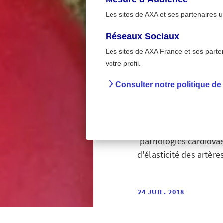
Les sites de AXA et ses partenaires u
Réseaux Sociaux
Les sites de AXA France et ses partena
>
Accueil
Contrôler son
votre profil.
Consulter notre politique de
Contrô
Un taux de cholestérol
pathologies cardiovas
d'élasticité des artère
24 JUIL. 2018