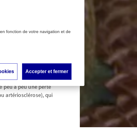
 en fonction de votre navigation et de
estérol
ookies
Accepter et fermer
de risque pour d'autres
ue peu à peu une perte
ou artériosclérose), qui