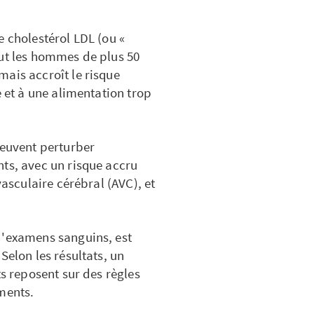
e cholestérol LDL (ou «
out les hommes de plus 50
ais accroît le risque
é et à une alimentation trop
peuvent perturber
nts, avec un risque accru
vasculaire cérébral (AVC), et
d'examens sanguins, est
Selon les résultats, un
ts reposent sur des règles
ments.