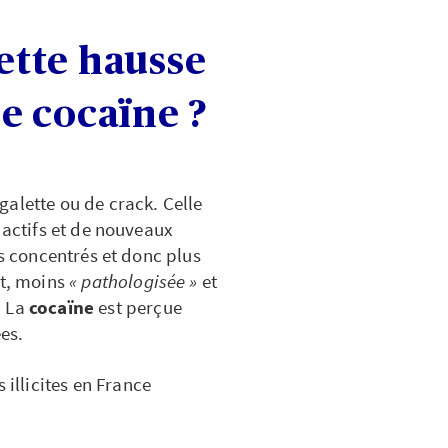
tte hausse
e cocaïne ?
alette ou de crack. Celle
 actifs et de nouveaux
us concentrés et donc plus
rt, moins
« pathologisée »
et
. La
cocaïne
est perçue
es.
llicites en France