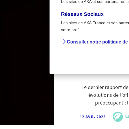
Les sites de AXA et ses partenaires u
Réseaux Sociaux
Les sites de AXA France et ses partena
Santé & 
>
votre profil.
Accueil
Pr
Consulter notre politique de
Conso
fort
Le dernier rapport de
évolutions de l’o
préoccupant : l
|
S
12 AVR. 2023