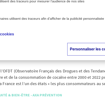
tilisent des traceurs pour mesurer l’audience de nos sites
ires utilisent des traceurs afin d’afficher de la publicité personnalisée
bien-être - AXA
Consommation de cocaïne : une fo
>
évention
ans
 cookies
mmation de cocaïne
Personnaliser les c
e augmentation en 1
 l’OFDT (Observatoire Français des Drogues et des Tendanc
ffre et de la consommation de cocaïne entre 2000 et 2022 p
a France est l’un des états « les plus consommateurs au sei
ANTÉ & BIEN-ÊTRE - AXA PRÉVENTION