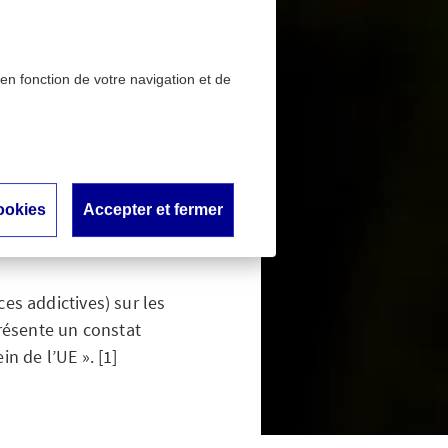
 en fonction de votre navigation et de
rte augmentation en 10
 : une
ookies
Accepter et fermer
0 ans
es addictives) sur les
résente un constat
n de l’UE ». [1]