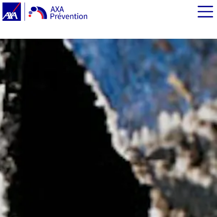
EN BREF
Conduire en hiver : comment faire face aux intempéries
?
Prêtez attention aux alertes météo
État de la voiture : les points de vigilance