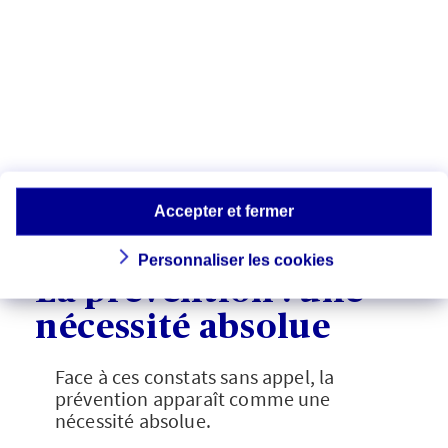
d'amende
Défaut d'assurance : jusqu'à 3 750 €
d'amende
Défaut de contrôle technique : une
amende de 135 €
Ces sanctions peuvent être aggravées en
cas de récidive ou si le conducteur est
impliqué dans un accident.
Accepter et fermer
Personnaliser les cookies
La prévention : une
nécessité absolue
Face à ces constats sans appel, la
prévention apparaît comme une
nécessité absolue.