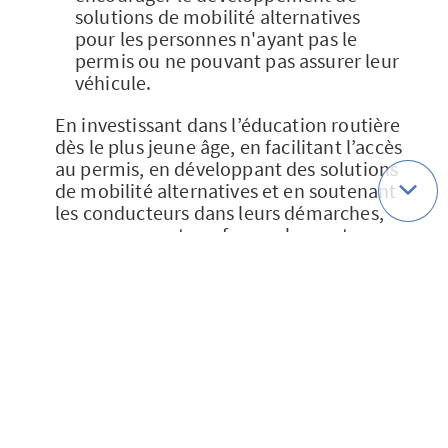
solutions de mobilité alternatives
pour les personnes n'ayant pas le
permis ou ne pouvant pas assurer leur
véhicule.
En investissant dans l’éducation routière
dès le plus jeune âge, en facilitant l’accès
au permis, en développant des solutions
de mobilité alternatives et en soutenant
les conducteurs dans leurs démarches,
nous pouvons transformer les routes en
espaces de confiance et de respect
mutuel.
Ensemble, pour des routes
sécurisées !
>> Bientôt les fêtes ! Pour toujours plus
de sécurité sur les routes, consultez
notre article “
Sécurité routière : tous