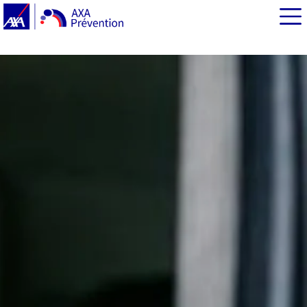
EN BREF
Le permis de conduire : une clé pour rouler en toute
confiance
L’assurance : un filet de sécurité indispensable
Le contrôle technique : garantir un véhicule sûr
L'impact sur la sécurité routière
Les conséquences légales et financières
La prévention : une nécessité absolue