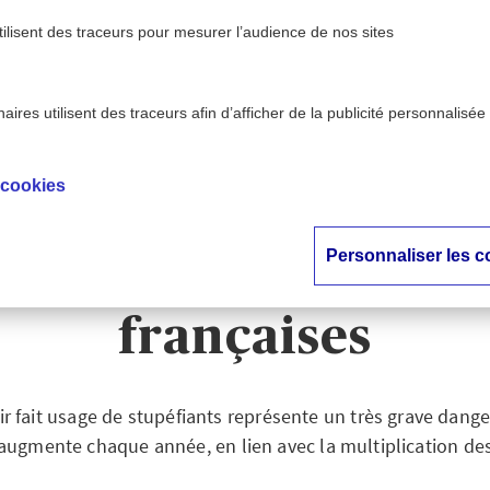
tilisent des traceurs pour mesurer l’audience de nos sites
ires utilisent des traceurs afin d’afficher de la publicité personnalisée
ute - AXA
Conduite et stupéfiants : un constat pré
>
ntion
françaises
 cookies
e et stupéfiants : un
Personnaliser les c
occupant sur les ro
françaises
r fait usage de stupéfiants représente un très grave dang
 augmente chaque année, en lien avec la multiplication des