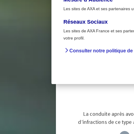
Les sites de AXA et ses partenaires u
Réseaux Sociaux
Les sites de AXA France et ses partena
Sur la ro
>
votre profil.
Accueil
Préve
Consulter notre politique de
Conduit
pré
La conduite après avoi
d’infractions de ce type