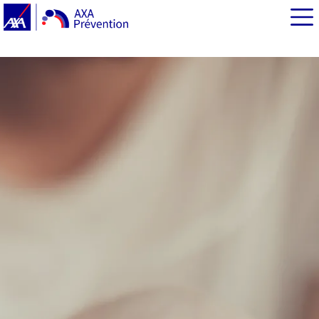
EN BREF
Une mobilisation de proximité en faveur de la
prévention santé
La reconnaissance envers les professionnels « en
première ligne »
La créativité au service du bien-être
Convivialité, entraide et prévention… une bienveillance
à faire perdurer