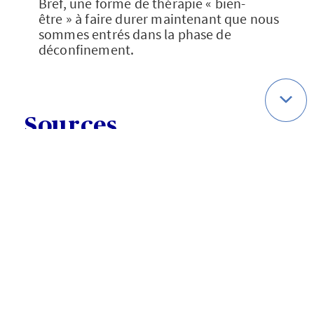
Bref, une forme de thérapie « bien-
être » à faire durer maintenant que nous
sommes entrés dans la phase de
déconfinement.
Sources
[1]
https://www.lemonde.fr/societe/artic
le/2020/04/17/jamais-on-n-avait-vu-un-
tel-engagement-le-confinement-
provoque-un-elan-de-
solidarite_6036862_3224.html
[2]
https://www.francetvinfo.fr/sante/ma
ladie/coronavirus/coronavirus-les-
francais-applaudissent-aux-
balcons_3873753.html