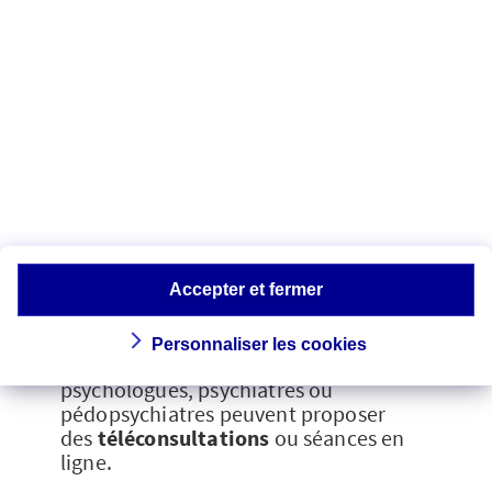
Solliciter l’aide d’un
professionnel de
santé
Vous avez le sentiment d’avoir « tout
essayé » avec votre enfant et malgré cela
la situation reste dans l’impasse ?
Accepter et fermer
N’hésitez pas à
faire appel à un
Personnaliser les cookies
professionnel de santé
. Certains
psychologues, psychiatres ou
pédopsychiatres peuvent proposer
des
téléconsultations
ou séances en
ligne.