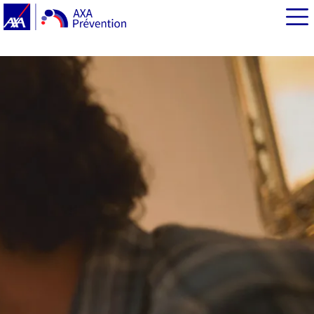
EN BREF
Que faire si mon enfant dort mal et a des angoisses ?
Motiver un enfant qui ne veut pas travailler
Comment gérer le temps d’écran avec les enfants ?
Solliciter l’aide d’un professionnel de santé
Le saviez-vous ?