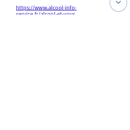
https://www.alcool-info-
service.fr/alcool-et-vous
Christine Ecart-Duplessy
Responsable prévention santé
service.axaprevention@axa.fr