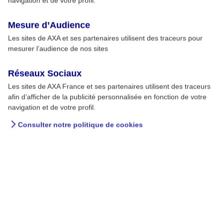
navigation et de votre profil.
Mesure d’Audience
Les sites de AXA et ses partenaires utilisent des traceurs pour
mesurer l’audience de nos sites
Comment réagir en cas de
Réseaux Sociaux
coup de soleil ?
Les sites de AXA France et ses partenaires utilisent des traceurs
afin d’afficher de la publicité personnalisée en fonction de votre
Le coup de soleil est une brûlure de la peau
navigation et de votre profil.
causée par les rayons ultraviolets. Il survient
lorsque l'exposition au soleil est trop longue ou
Consulter notre politique de cookies
trop intense pour la peau. Celle-ci devient rouge,
douloureuse, chaude et dans les cas les plus
sérieux peut présenter des cloques. La gravité du
coup de soleil dépend aussi de sa localisation, du
type de peau, de la durée de l'exposition.
04 JUIL. 2018