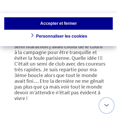
Votre grande inquiétude est de finir le
dernier ? Regardez la liste des résultats
de l’année précédente si la course a déjà
Accepter et fermer
été organisée. Cela vous donnera une
idée du niveau et vous évitera les
Personnaliser les cookies
mauvaises surprises. Pour mon premier
semi marathon j’avais choisi de le courir
à la campagne pour être tranquille et
éviter la foule parisienne. Quelle idée !!!
C’était un semi de club avec des coureurs
très rapides. Je suis repartie pour ma
3ème boucle alors que tout le monde
avait fini… Etre la dernière ne me gênait
pas plus que ça mais voir tout le monde
devoir m’attendre n’était pas évident à
vivre !