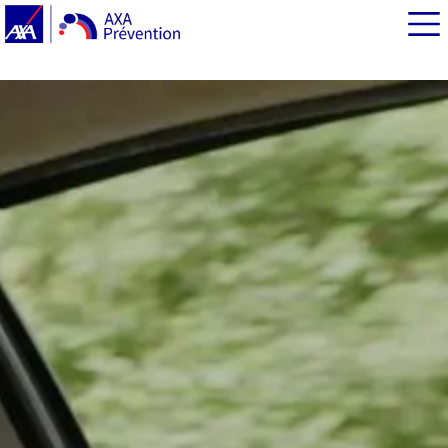
EN BREF
Le Plan national covoiturage du quotidien du
gouvernement
La Route Ensemble : la web-série d’AXA Prévention sur
le covoiturage