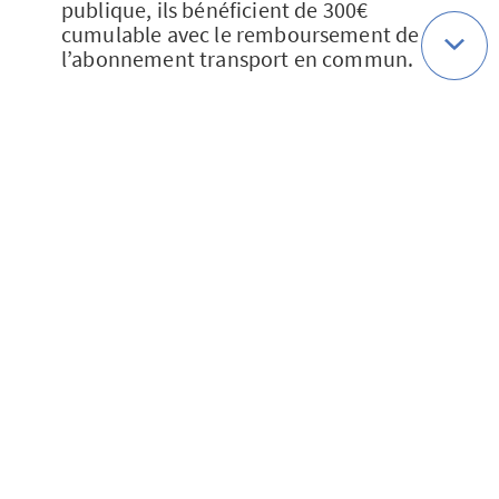
publique, ils bénéficient de 300€
cumulable avec le remboursement de
l’abonnement transport en commun.
Enfin, au-delà de tous ces bénéfices, le
covoiturage
permet également la
résorption des embouteillages,
notamment dans les métropoles, et un
gain en matière de stationnement. Il
participe également à la réduction des
coûts publics pour les collectivités.
Alors, qu’attendez-vous pour
covoiturer ?
Sources