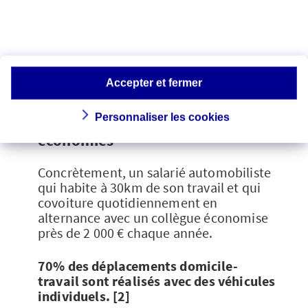
40% des Français ont déjà renoncé à un
trajet par manque de transport en
commun. [1]
>>Pour aller plus loin, découvrez
notre
Accepter et fermer
article sur le
covoiturage
en milieu rural
.
Le covoiturage pour faire des
Personnaliser les cookies
économies
Concrètement, un salarié automobiliste
qui habite à 30km de son travail et qui
covoiture quotidiennement en
alternance avec un collègue économise
près de 2 000 € chaque année.
70% des déplacements domicile-
travail sont réalisés avec des véhicules
individuels. [2]