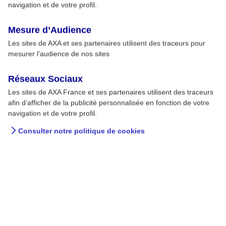
navigation et de votre profil.
Mesure d’Audience
Les sites de AXA et ses partenaires utilisent des traceurs pour
mesurer l’audience de nos sites
Comment réagir en cas de
Réseaux Sociaux
crise d'asthme ?
Les sites de AXA France et ses partenaires utilisent des traceurs
afin d’afficher de la publicité personnalisée en fonction de votre
L'asthme est une maladie des voies respiratoires
navigation et de votre profil.
qui se déclare généralement durant l'enfance.
Consulter notre politique de cookies
Elle se manifeste par des crises qui se traduisent
par des difficultés respiratoires; ces crises
peuvent être déclenchées par une allergie, une
infection, une pollution importante ou un effort
physique violent.
10 DÉC. 2014