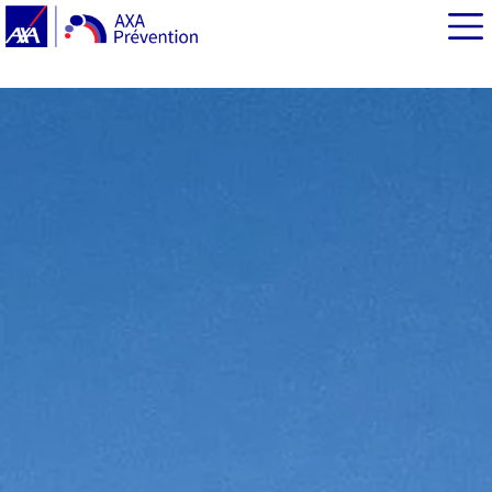
EN BREF
Décarbonation des TPE-PME : les bénéfices de la mise
en conformité
À partir de 2028 : les PME cotées soumises à
l’information de durabilité
Décarbonation : quels sont les autres avantages de la
mise en conformité ?
Quelles normes environnementales pour votre TPE-
PME ?
Décarbonation des TPE et PME : conseils et
financements pour s’engager
S’adapter aux risques climatiques pour réduire la
vulnérabilité de sa TPE PME