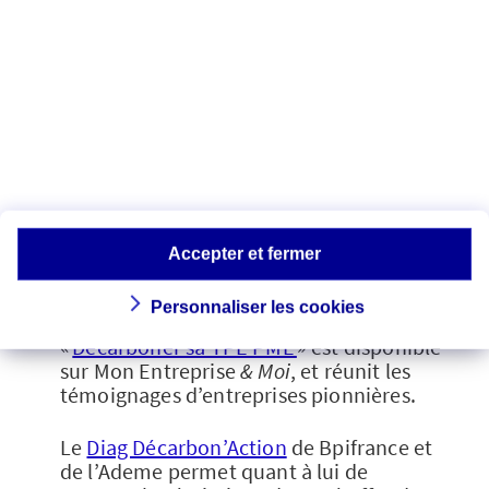
auxquelles sa TPE ou sa PME peut
prétendre en fonction de ses
caractéristiques.
A étudier également ? La direction
générale des entreprises publie en juin
2026
un guide sur la décarbonation et
l’électrification des TPE et PME
comme levier de réduction des risques,
de maîtrise des coûts, de stimulation de
l’innovation et de motivation des
Accepter et fermer
équipes.
Personnaliser les cookies
D’autre part, le guide pédagogique
«
Décarboner sa TPE PME
» est disponible
sur Mon Entreprise
& Moi
, et réunit les
témoignages d’entreprises pionnières.
Le
Diag Décarbon’Action
de Bpifrance et
de l’Ademe permet quant à lui de